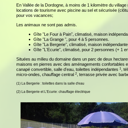
En Vallée de la Dordogne, à moins de 1 kilomètre du village
locations de tourisme avec piscine au sel et sécurisée (clôt
pour vos vacances;
Les animaux ne sont pas admis.
Gîte "Le Four à Pain", climatisé, maison indépend
Gîte "La Grange ", pour 4 à 5 personnes.
Gîte "La Bergerie", climatisé, maison indépendante
Gîte "L'Ecurie", climatisé, pour 2 personnes (+ 1 en
Situées au milieu du domaine dans un parc de deux hectares 
maisons en pierres avec des aménagements confortables et
1
canapé convertible, salle d'eau, toilettes indépendantes
, té
2
micro-ondes, chauffage central
, terrasse privée avec barbe
(1) La Bergerie : toilettes dans la salle d'eau
(2) La Bergerie et L'Ecurie: chauffage électrique